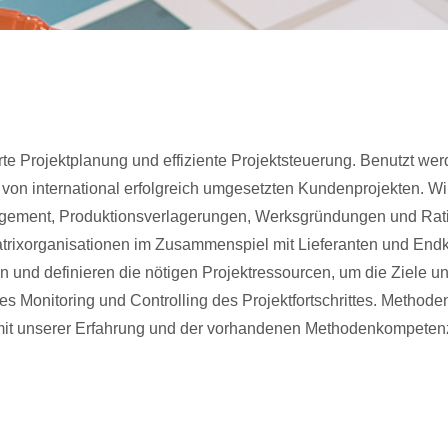
erte Projektplanung und effiziente Projektsteuerung. Benutzt w
 von international erfolgreich umgesetzten Kundenprojekten. W
gement, Produktionsverlagerungen, Werksgründungen und Ratio
en Matrixorganisationen im Zusammenspiel mit Lieferanten und 
an und definieren die nötigen Projektressourcen, um die Ziele 
tes Monitoring und Controlling des Projektfortschrittes. Method
mit unserer Erfahrung und der vorhandenen Methodenkompetenz